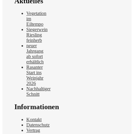
Aktuelles
Vegetation
im
Eiltempo
Siegerwein
Riesling
feinherb
neuer
Jahrgang
ab sofort
erhältlich
Rasanter
Start ins
Weinjahr
2026
Nachhaltiger
Schnitt
Informationen
Kontakt
Datenschutz
Vertrag