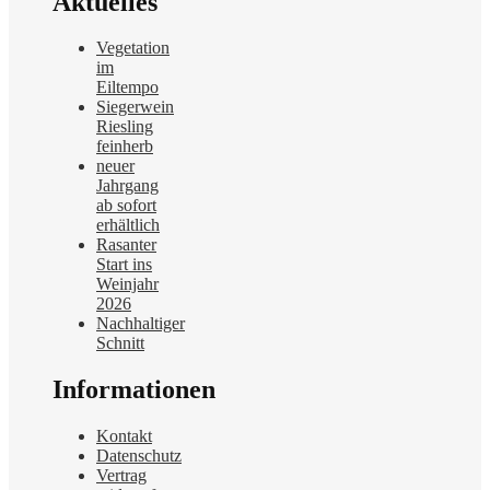
Aktuelles
Vegetation
im
Eiltempo
Siegerwein
Riesling
feinherb
neuer
Jahrgang
ab sofort
erhältlich
Rasanter
Start ins
Weinjahr
2026
Nachhaltiger
Schnitt
Informationen
Kontakt
Datenschutz
Vertrag