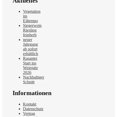
Aktuelles
Vegetation
im
Eiltempo
Siegerwein
Riesling
feinherb
neuer
Jahrgang
ab sofort
erhältlich
Rasanter
Start ins
Weinjahr
2026
Nachhaltiger
Schnitt
Informationen
Kontakt
Datenschutz
Vertrag