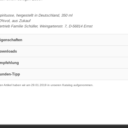
pirituose, hergestellt in Deutschland, 350 ml
0%vol, aus Zukauf
ertrieb Familie Schüller, Weingartenstr. 7, D-56814 Ernst
igenschaften
ownloads
mpfehlung
unden-Tipp
en Artikel haben wir am 29.01.2019 in unseren Katalog aufgenommen.