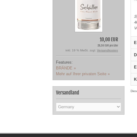
S
4
V
10,00 EUR
E
28,56 EUR pro Liter
inkl. 19 % MwSt. zzgl.
Versandkosten
D
Features:
E
BRÄNDE »
Mehr auf Ihrer privaten Seite »
K
Dies
Versandland