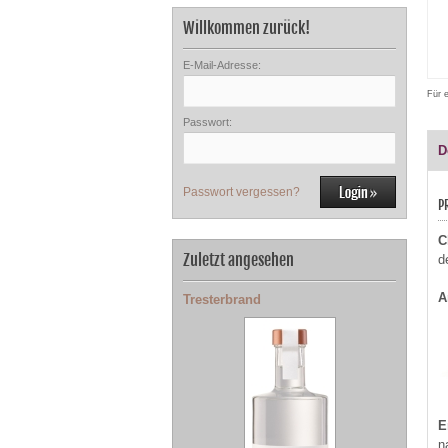
Willkommen zurück!
E-Mail-Adresse:
Für 
Passwort:
D
Passwort vergessen?
P
C
Zuletzt angesehen
d
A
Tresterbrand
E
n