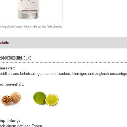
eine größere Ansicht klicken Sie auf das Vorschaubild
etails
RODUKTBESCHREIBUNG
harakter:
estilliert aus behutsam gepressten Trauben, blumiges und zugleich nussartige
romenvielfalt:
mpfehlung:
ach einem deftigen Essen