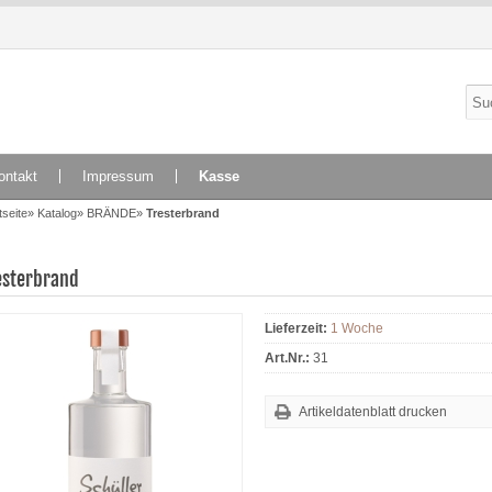
ontakt
Impressum
Kasse
tseite
»
Katalog
»
BRÄNDE
»
Tresterbrand
esterbrand
Lieferzeit:
1 Woche
Art.Nr.:
31
Artikeldatenblatt drucken