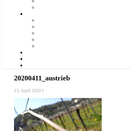
20200411_austrieb
13. April 2020
/