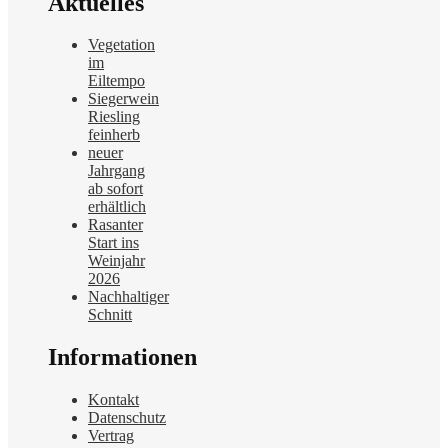
Aktuelles
Vegetation
im
Eiltempo
Siegerwein
Riesling
feinherb
neuer
Jahrgang
ab sofort
erhältlich
Rasanter
Start ins
Weinjahr
2026
Nachhaltiger
Schnitt
Informationen
Kontakt
Datenschutz
Vertrag