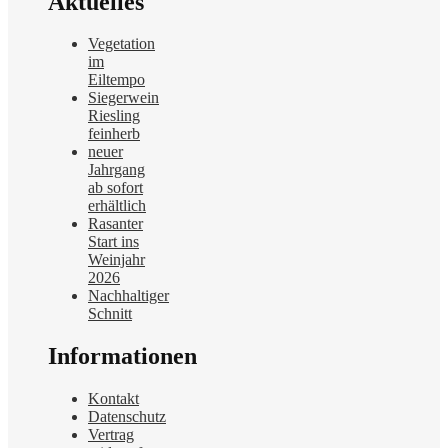
Aktuelles
Vegetation
im
Eiltempo
Siegerwein
Riesling
feinherb
neuer
Jahrgang
ab sofort
erhältlich
Rasanter
Start ins
Weinjahr
2026
Nachhaltiger
Schnitt
Informationen
Kontakt
Datenschutz
Vertrag