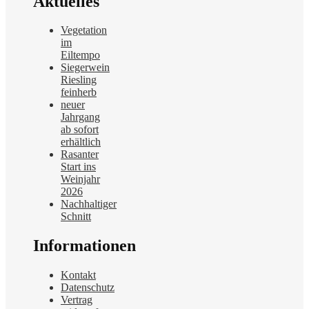
Aktuelles
Vegetation
im
Eiltempo
Siegerwein
Riesling
feinherb
neuer
Jahrgang
ab sofort
erhältlich
Rasanter
Start ins
Weinjahr
2026
Nachhaltiger
Schnitt
Informationen
Kontakt
Datenschutz
Vertrag