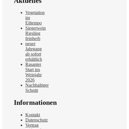
Aktuelles
Vegetation
im
Eiltempo
Siegerwein
Riesling
feinherb
neuer
Jahrgang
ab sofort
erhältlich
Rasanter
Start ins
Weinjahr
2026
Nachhaltiger
Schnitt
Informationen
Kontakt
Datenschutz
Vertrag