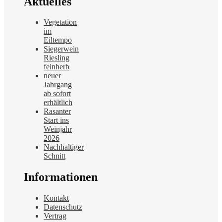
Aktuelles
Vegetation
im
Eiltempo
Siegerwein
Riesling
feinherb
neuer
Jahrgang
ab sofort
erhältlich
Rasanter
Start ins
Weinjahr
2026
Nachhaltiger
Schnitt
Informationen
Kontakt
Datenschutz
Vertrag