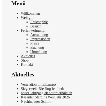
Menü
Willkommen
Weingut
Philosophie
Besuch
Ferienwohnung
Ausstattung
Impressionen
Preise
Buchung
Umgebung
Aktuelles
Shop
Kontakt
Aktuelles
Vegetation im Eiltempo
Siegerwein Riesling feinherb
neuer Jahrgang ab sofort erhältlich
Rasanter Start ins Weinjahr 2026
Nachhaltiger Schnitt