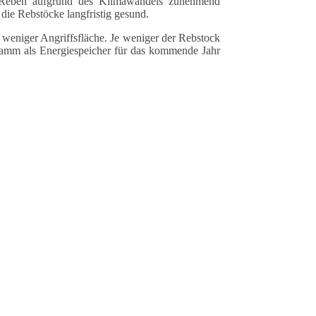
ie Reben aufgrund des Klimawandels zunehmend
 die Rebstöcke langfristig gesund.
weniger Angriffsfläche. Je weniger der Rebstock
Stamm als Energiespeicher für das kommende Jahr