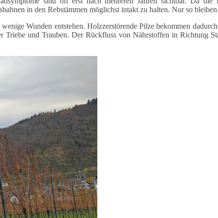
Schadsymptome sind oft erst nach mehreren Jahren sichtbar. Da d
ungsbahnen in den Rebstämmen möglichst intakt zu halten. Nur so bleiben
st wenige Wunden entstehen. Holzzerstörende Pilze bekommen dadurch 
 der Triebe und Trauben. Der Rückfluss von Nährstoffen in Richtung 